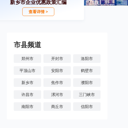
新乡市企业优惠政策汇编
查看详情 >
市县频道
郑州市
开封市
洛阳市
平顶山市
安阳市
鹤壁市
新乡市
焦作市
濮阳市
许昌市
漯河市
三门峡市
南阳市
商丘市
信阳市
周口市
驻马店市
济源市