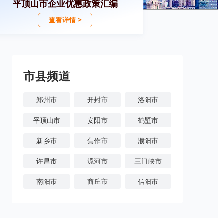
平顶山市企业优惠政策汇编
查看详情 >
市县频道
郑州市
开封市
洛阳市
平顶山市
安阳市
鹤壁市
新乡市
焦作市
濮阳市
许昌市
漯河市
三门峡市
南阳市
商丘市
信阳市
周口市
驻马店市
济源市